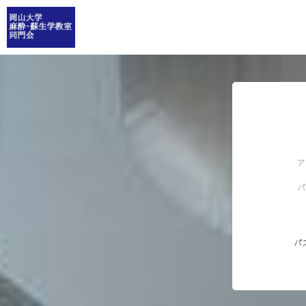
ア
パ
パ