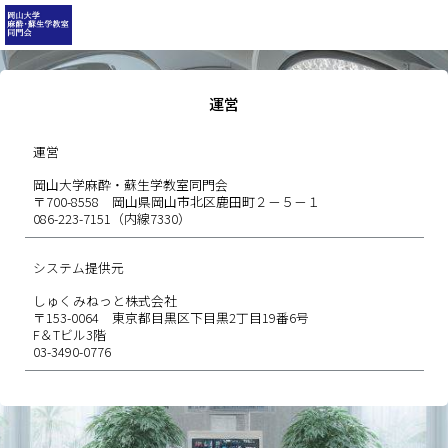
運営
運営
岡山大学麻酔・蘇生学教室同門会
〒700-8558 岡山県岡山市北区鹿田町２－５－１
086-223-7151（内線7330）
システム提供元
しゅくみねっと株式会社
〒153-0064 東京都目黒区下目黒2丁目19番6号
F＆Tビル3階
03-3490-0776